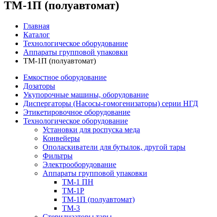
ТМ-1П (полуавтомат)
Главная
Каталог
Технологическое оборудование
Аппараты групповой упаковки
ТМ-1П (полуавтомат)
Емкостное оборудование
Дозаторы
Укупорочные машины, оборудование
Диспергаторы (Насосы-гомогенизаторы) серии НГД
Этикетировочное оборудование
Технологическое оборудование
Установки для роспуска меда
Конвейеры
Ополаскиватели для бутылок, другой тары
Фильтры
Электрооборудование
Аппараты групповой упаковки
ТМ-1 ПН
ТМ-1Р
ТМ-1П (полуавтомат)
ТМ-3
Стерилизаторы тары