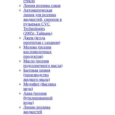
стекло
Линия розлива соков
Автоматическая
линия для розлива
жидкостей, сиропов в
пузырьки CVC
Technologies
(2005г.,Тайвань)
Джем (ягода
протертая с сахаром)
Молоко (розлив
кисломолочных
продуктов)
Масло (розлив
подсолнечного масла)
Бытовая химия
(производство
жидкого мыла)
Медофит (фасовка
меда)
Аква (розлив
бутилированной
воды)
Линии розлива
жидкостей