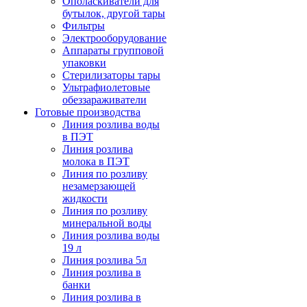
Ополаскиватели для
бутылок, другой тары
Фильтры
Электрооборудование
Аппараты групповой
упаковки
Стерилизаторы тары
Ультрафиолетовые
обеззараживатели
Готовые производства
Линия розлива воды
в ПЭТ
Линия розлива
молока в ПЭТ
Линия по розливу
незамерзающей
жидкости
Линия по розливу
минеральной воды
Линия розлива воды
19 л
Линия розлива 5л
Линия розлива в
банки
Линия розлива в