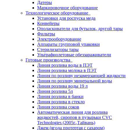
Датеры
Маркировочное оборудование
Технологическое оборудование
Установки для роспуска меда
Конвейеры
Ополаскиватели для бутылок, другой тары
Фильтры
Электрооборудование
Аппараты групповой упаковки
Стерилизаторы тары
Ультрафиолетовые обеззараживатели
Готовые производства
Линия розлива воды в ПЭТ
Линия розлива молока в ПЭТ
Линия по розливу незамерзающей жидкости
Линия по розливу минеральной воды
Линия розлива воды 19 л
Линия розлива 5л
Линия розлива в банки
Линия розлива в стекло
Линия розлива соков
Автоматическая линия для розлива
жидкостей, сиропов в пузырьки CVC
Technologies (2005г.,Тайвань)
Джем (ягода протертая с сахаром)