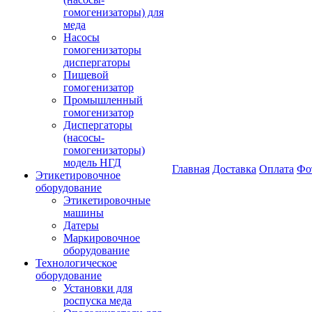
гомогенизаторы) для
меда
Насосы
гомогенизаторы
диспергаторы
Пищевой
гомогенизатор
Промышленный
гомогенизатор
Диспергаторы
(насосы-
гомогенизаторы)
модель НГД
Главная
Доставка
Оплата
Фо
Этикетировочное
оборудование
Этикетировочные
машины
Датеры
Маркировочное
оборудование
Технологическое
оборудование
Установки для
роспуска меда