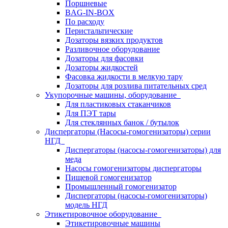
Поршневые
BAG-IN-BOX
По расходу
Перистальтические
Дозаторы вязких продуктов
Разливочное оборудование
Дозаторы для фасовки
Дозаторы жидкостей
Фасовка жидкости в мелкую тару
Дозаторы для розлива питательных сред
Укупорочные машины, оборудование
Для пластиковых стаканчиков
Для ПЭТ тары
Для стеклянных банок / бутылок
Диспергаторы (Насосы-гомогенизаторы) серии
НГД
Диспергаторы (насосы-гомогенизаторы) для
меда
Насосы гомогенизаторы диспергаторы
Пищевой гомогенизатор
Промышленный гомогенизатор
Диспергаторы (насосы-гомогенизаторы)
модель НГД
Этикетировочное оборудование
Этикетировочные машины