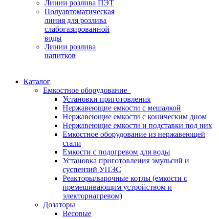
Линии розлива ПЭТ
Полуавтоматическая
линия для розлива
слабогазированной
воды
Линии розлива
напитков
Каталог
Емкостное оборудование
Установки приготовления
Нержавеющие емкости с мешалкой
Нержавеющие емкости с коническим дном
Нержавеющие емкости и подставки под них
Емкостное оборудование из нержавеющей
стали
Емкости с подогревом для воды
Установка приготовления эмульсий и
суспензий УПЭС
Реакторы/варочные котлы (емкости с
премешивающим устройством и
электорнагревом)
Дозаторы
Весовые