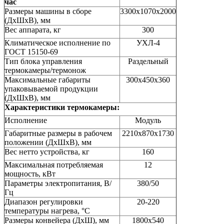
час
Размеры машины в сборе
3300х1070х2000
(ДхШхВ), мм
Вес аппарата, кг
300
Климатическое исполнение по
УХЛ-4
ГОСТ 15150-69
Тип блока управления
Раздельный
термокамеры/термонож
Максимальные габариты
300х450х360
упаковываемой продукции
(ДхШхВ), мм
Характеристики термокамеры:
Исполнение
Модуль
Габаритные размеры в рабочем
2210х870х1730
положении (ДхШхВ), мм
Вес нетто устройства, кг
160
Максимальная потребляемая
12
мощность, кВт
Параметры электропитания, В/
380/50
Гц
Диапазон регулировки
20-220
температуры нагрева, °С
Размеры конвейера (ДхШ), мм
1800х540