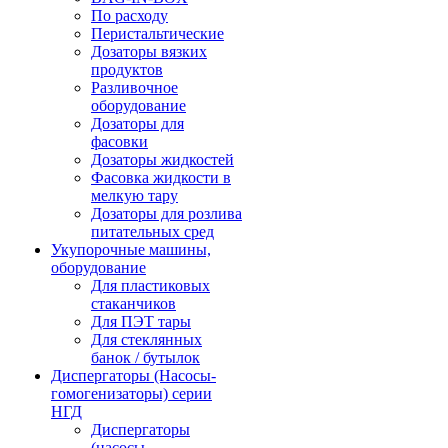
По расходу
Перистальтические
Дозаторы вязких
продуктов
Разливочное
оборудование
Дозаторы для
фасовки
Дозаторы жидкостей
Фасовка жидкости в
мелкую тару
Дозаторы для розлива
питательных сред
Укупорочные машины,
оборудование
Для пластиковых
стаканчиков
Для ПЭТ тары
Для стеклянных
банок / бутылок
Диспергаторы (Насосы-
гомогенизаторы) серии
НГД
Диспергаторы
(насосы-