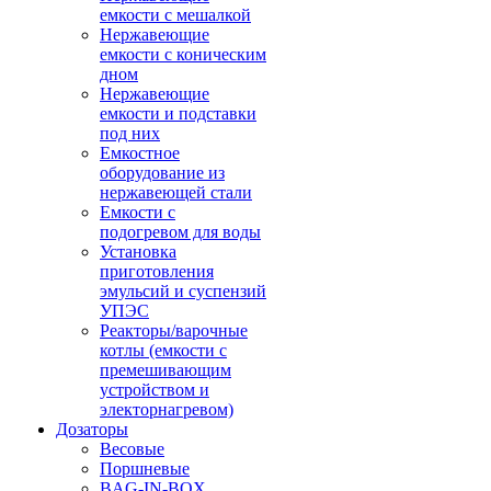
емкости с мешалкой
Нержавеющие
емкости с коническим
дном
Нержавеющие
емкости и подставки
под них
Емкостное
оборудование из
нержавеющей стали
Емкости с
подогревом для воды
Установка
приготовления
эмульсий и суспензий
УПЭС
Реакторы/варочные
котлы (емкости с
премешивающим
устройством и
электорнагревом)
Дозаторы
Весовые
Поршневые
BAG-IN-BOX