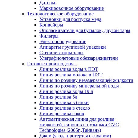
Датеры
Маркировочное оборудование
Технологическое оборудование
Установки для роспуска меда
Конвейеры
Ополаскиватели для бутылок, другой тары
Фильтры
Электрооборудование
Аппараты групповой упаковки
Стерилизаторы тары
Ультрафиолетовые обеззараживатели
Готовые производства
Линия розлива воды в ПЭТ
Линия розлива молока в ПЭТ
Линия по розливу незамерзающей жидкости
Линия по розливу минеральной воды
Линия розлива воды 19 л
Линия розлива 5л
Линия розлива в банки
Линия розлива в стекло
Линия розлива соков
Автоматическая линия для розлива
жидкостей, сиропов в пузырьки CVC
Technologies (2005г.,Тайвань)
Джем (ягода протертая с сахаром)