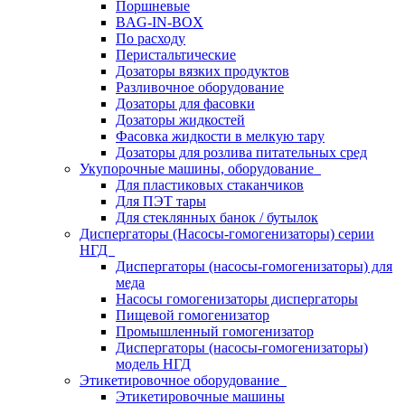
Поршневые
BAG-IN-BOX
По расходу
Перистальтические
Дозаторы вязких продуктов
Разливочное оборудование
Дозаторы для фасовки
Дозаторы жидкостей
Фасовка жидкости в мелкую тару
Дозаторы для розлива питательных сред
Укупорочные машины, оборудование
Для пластиковых стаканчиков
Для ПЭТ тары
Для стеклянных банок / бутылок
Диспергаторы (Насосы-гомогенизаторы) серии
НГД
Диспергаторы (насосы-гомогенизаторы) для
меда
Насосы гомогенизаторы диспергаторы
Пищевой гомогенизатор
Промышленный гомогенизатор
Диспергаторы (насосы-гомогенизаторы)
модель НГД
Этикетировочное оборудование
Этикетировочные машины