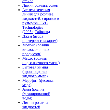
стекло
Линия розлива соков
Автоматическая
линия для розлива
жидкостей, сиропов в
пузырьки CVC
Technologies
(2005г.,Тайвань)
Джем (ягода
протертая с сахаром)
Молоко (розлив
кисломолочных
продуктов)
Масло (розлив
подсолнечного масла)
Бытовая химия
(производство
жидкого мыла)
Медофит (фасовка
меда)
Аква (розлив
бутилированной
воды)
Линии розлива
жидкостей