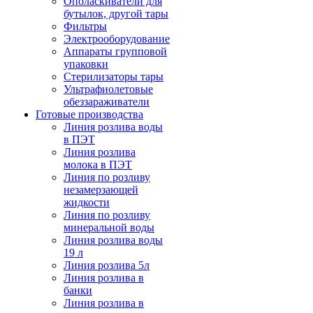
Ополаскиватели для
бутылок, другой тары
Фильтры
Электрооборудование
Аппараты групповой
упаковки
Стерилизаторы тары
Ультрафиолетовые
обеззараживатели
Готовые производства
Линия розлива воды
в ПЭТ
Линия розлива
молока в ПЭТ
Линия по розливу
незамерзающей
жидкости
Линия по розливу
минеральной воды
Линия розлива воды
19 л
Линия розлива 5л
Линия розлива в
банки
Линия розлива в