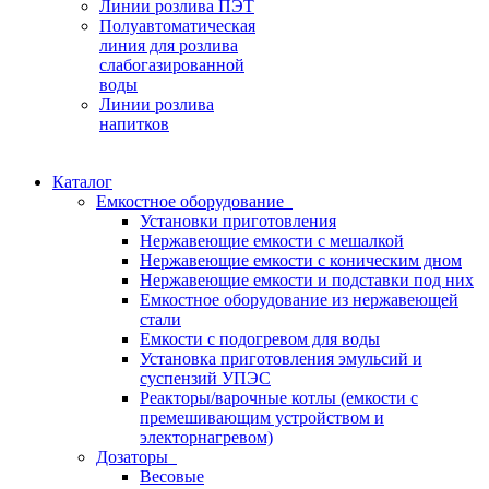
Линии розлива ПЭТ
Полуавтоматическая
линия для розлива
слабогазированной
воды
Линии розлива
напитков
Каталог
Емкостное оборудование
Установки приготовления
Нержавеющие емкости с мешалкой
Нержавеющие емкости с коническим дном
Нержавеющие емкости и подставки под них
Емкостное оборудование из нержавеющей
стали
Емкости с подогревом для воды
Установка приготовления эмульсий и
суспензий УПЭС
Реакторы/варочные котлы (емкости с
премешивающим устройством и
электорнагревом)
Дозаторы
Весовые