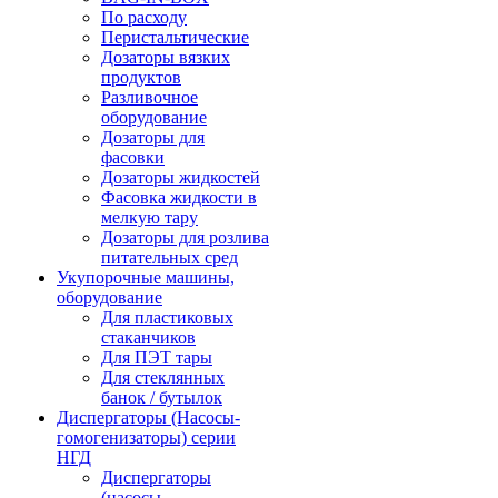
По расходу
Перистальтические
Дозаторы вязких
продуктов
Разливочное
оборудование
Дозаторы для
фасовки
Дозаторы жидкостей
Фасовка жидкости в
мелкую тару
Дозаторы для розлива
питательных сред
Укупорочные машины,
оборудование
Для пластиковых
стаканчиков
Для ПЭТ тары
Для стеклянных
банок / бутылок
Диспергаторы (Насосы-
гомогенизаторы) серии
НГД
Диспергаторы
(насосы-