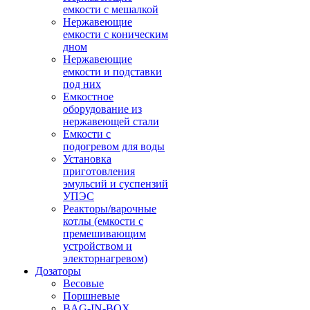
емкости с мешалкой
Нержавеющие
емкости с коническим
дном
Нержавеющие
емкости и подставки
под них
Емкостное
оборудование из
нержавеющей стали
Емкости с
подогревом для воды
Установка
приготовления
эмульсий и суспензий
УПЭС
Реакторы/варочные
котлы (емкости с
премешивающим
устройством и
электорнагревом)
Дозаторы
Весовые
Поршневые
BAG-IN-BOX