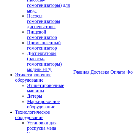
гомогенизаторы) для
меда
Насосы
гомогенизаторы
диспергаторы
Пищевой
гомогенизатор
Промышленный
гомогенизатор
Диспергаторы
(насосы-
гомогенизаторы)
модель НГД
Главная
Доставка
Оплата
Фо
Этикетировочное
оборудование
Этикетировочные
машины
Датеры
Маркировочное
оборудование
Технологическое
оборудование
Установки для
роспуска меда