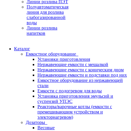
Линии розлива ПЭТ
Полуавтоматическая
линия для розлива
слабогазированной
воды
Линии розлива
напитков
Каталог
Емкостное оборудование
Установки приготовления
Нержавеющие емкости с мешалкой
Нержавеющие емкости с коническим дном
Нержавеющие емкости и подставки под них
Емкостное оборудование из нержавеющей
стали
Емкости с подогревом для воды
Установка приготовления эмульсий и
суспензий УПЭС
Реакторы/варочные котлы (емкости с
премешивающим устройством и
электорнагревом)
Дозаторы
Весовые