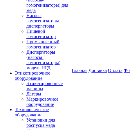
гомогенизаторы) для
меда
Насосы
гомогенизаторы
диспергаторы
Пищевой
гомогенизатор
Промышленный
гомогенизатор
Диспергаторы
(насосы-
гомогенизаторы)
модель НГД
Главная
Доставка
Оплата
Фо
Этикетировочное
оборудование
Этикетировочные
машины
Датеры
Маркировочное
оборудование
Технологическое
оборудование
Установки для
роспуска меда