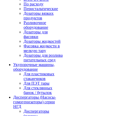
По расходу
Перистальтические
Дозаторы вязких
продуктов
Разливочное
оборудование
Дозаторы для
фасовки
Дозаторы жидкостей
Фасовка жидкости в
мелкую тару
Дозаторы для розлива
питательных сред
Укупорочные машины,
оборудование
Для пластиковых
стаканчиков
Для ПЭТ тары
Для стеклянных
банок / бутылок
Диспергаторы (Насосы-
гомогенизаторы) серии
НГД
Диспергаторы
(насосы-