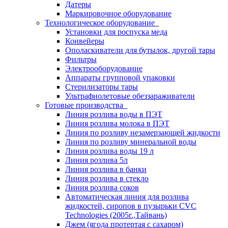
Датеры
Маркировочное оборудование
Технологическое оборудование
Установки для роспуска меда
Конвейеры
Ополаскиватели для бутылок, другой тары
Фильтры
Электрооборудование
Аппараты групповой упаковки
Стерилизаторы тары
Ультрафиолетовые обеззараживатели
Готовые производства
Линия розлива воды в ПЭТ
Линия розлива молока в ПЭТ
Линия по розливу незамерзающей жидкости
Линия по розливу минеральной воды
Линия розлива воды 19 л
Линия розлива 5л
Линия розлива в банки
Линия розлива в стекло
Линия розлива соков
Автоматическая линия для розлива
жидкостей, сиропов в пузырьки CVC
Technologies (2005г.,Тайвань)
Джем (ягода протертая с сахаром)