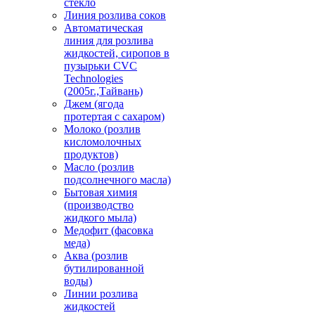
стекло
Линия розлива соков
Автоматическая
линия для розлива
жидкостей, сиропов в
пузырьки CVC
Technologies
(2005г.,Тайвань)
Джем (ягода
протертая с сахаром)
Молоко (розлив
кисломолочных
продуктов)
Масло (розлив
подсолнечного масла)
Бытовая химия
(производство
жидкого мыла)
Медофит (фасовка
меда)
Аква (розлив
бутилированной
воды)
Линии розлива
жидкостей