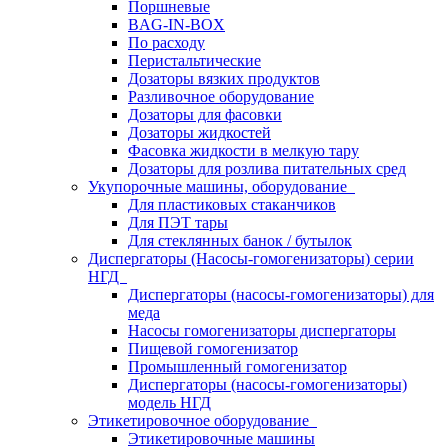
Поршневые
BAG-IN-BOX
По расходу
Перистальтические
Дозаторы вязких продуктов
Разливочное оборудование
Дозаторы для фасовки
Дозаторы жидкостей
Фасовка жидкости в мелкую тару
Дозаторы для розлива питательных сред
Укупорочные машины, оборудование
Для пластиковых стаканчиков
Для ПЭТ тары
Для стеклянных банок / бутылок
Диспергаторы (Насосы-гомогенизаторы) серии
НГД
Диспергаторы (насосы-гомогенизаторы) для
меда
Насосы гомогенизаторы диспергаторы
Пищевой гомогенизатор
Промышленный гомогенизатор
Диспергаторы (насосы-гомогенизаторы)
модель НГД
Этикетировочное оборудование
Этикетировочные машины