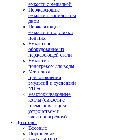
емкости с мешалкой
Нержавеющие
емкости с коническим
дном
Нержавеющие
емкости и подставки
под них
Емкостное
оборудование из
нержавеющей стали
Емкости с
подогревом для воды
Установка
приготовления
эмульсий и суспензий
УПЭС
Реакторы/варочные
котлы (емкости с
премешивающим
устройством и
электорнагревом)
Дозаторы
Весовые
Поршневые
BAG-IN-BOX