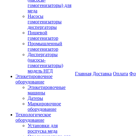
гомогенизаторы) для
меда
Насосы
гомогенизаторы
диспергаторы
Пищевой
гомогенизатор
Промышленный
гомогенизатор
Диспергаторы
(насосы-
гомогенизаторы)
модель НГД
Главная
Доставка
Оплата
Фо
Этикетировочное
оборудование
Этикетировочные
машины
Датеры
Маркировочное
оборудование
Технологическое
оборудование
Установки для
роспуска меда