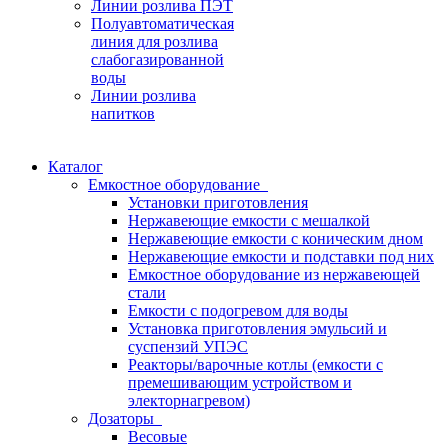
Линии розлива ПЭТ
Полуавтоматическая
линия для розлива
слабогазированной
воды
Линии розлива
напитков
Каталог
Емкостное оборудование
Установки приготовления
Нержавеющие емкости с мешалкой
Нержавеющие емкости с коническим дном
Нержавеющие емкости и подставки под них
Емкостное оборудование из нержавеющей
стали
Емкости с подогревом для воды
Установка приготовления эмульсий и
суспензий УПЭС
Реакторы/варочные котлы (емкости с
премешивающим устройством и
электорнагревом)
Дозаторы
Весовые