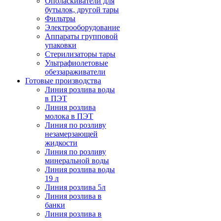
Ополаскиватели для
бутылок, другой тары
Фильтры
Электрооборудование
Аппараты групповой
упаковки
Стерилизаторы тары
Ультрафиолетовые
обеззараживатели
Готовые производства
Линия розлива воды
в ПЭТ
Линия розлива
молока в ПЭТ
Линия по розливу
незамерзающей
жидкости
Линия по розливу
минеральной воды
Линия розлива воды
19 л
Линия розлива 5л
Линия розлива в
банки
Линия розлива в