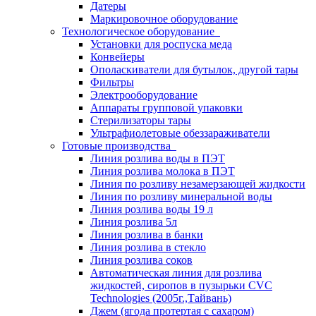
Датеры
Маркировочное оборудование
Технологическое оборудование
Установки для роспуска меда
Конвейеры
Ополаскиватели для бутылок, другой тары
Фильтры
Электрооборудование
Аппараты групповой упаковки
Стерилизаторы тары
Ультрафиолетовые обеззараживатели
Готовые производства
Линия розлива воды в ПЭТ
Линия розлива молока в ПЭТ
Линия по розливу незамерзающей жидкости
Линия по розливу минеральной воды
Линия розлива воды 19 л
Линия розлива 5л
Линия розлива в банки
Линия розлива в стекло
Линия розлива соков
Автоматическая линия для розлива
жидкостей, сиропов в пузырьки CVC
Technologies (2005г.,Тайвань)
Джем (ягода протертая с сахаром)