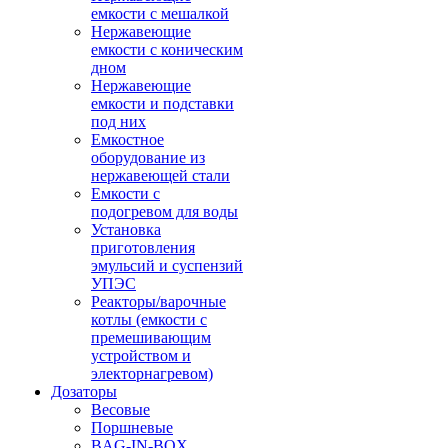
емкости с мешалкой
Нержавеющие
емкости с коническим
дном
Нержавеющие
емкости и подставки
под них
Емкостное
оборудование из
нержавеющей стали
Емкости с
подогревом для воды
Установка
приготовления
эмульсий и суспензий
УПЭС
Реакторы/варочные
котлы (емкости с
премешивающим
устройством и
электорнагревом)
Дозаторы
Весовые
Поршневые
BAG-IN-BOX