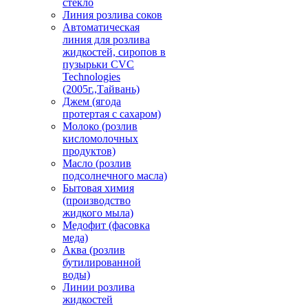
стекло
Линия розлива соков
Автоматическая
линия для розлива
жидкостей, сиропов в
пузырьки CVC
Technologies
(2005г.,Тайвань)
Джем (ягода
протертая с сахаром)
Молоко (розлив
кисломолочных
продуктов)
Масло (розлив
подсолнечного масла)
Бытовая химия
(производство
жидкого мыла)
Медофит (фасовка
меда)
Аква (розлив
бутилированной
воды)
Линии розлива
жидкостей