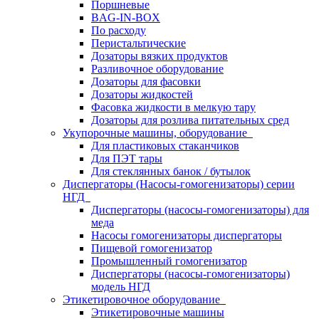
Поршневые
BAG-IN-BOX
По расходу
Перистальтические
Дозаторы вязких продуктов
Разливочное оборудование
Дозаторы для фасовки
Дозаторы жидкостей
Фасовка жидкости в мелкую тару
Дозаторы для розлива питательных сред
Укупорочные машины, оборудование
Для пластиковых стаканчиков
Для ПЭТ тары
Для стеклянных банок / бутылок
Диспергаторы (Насосы-гомогенизаторы) серии
НГД
Диспергаторы (насосы-гомогенизаторы) для
меда
Насосы гомогенизаторы диспергаторы
Пищевой гомогенизатор
Промышленный гомогенизатор
Диспергаторы (насосы-гомогенизаторы)
модель НГД
Этикетировочное оборудование
Этикетировочные машины