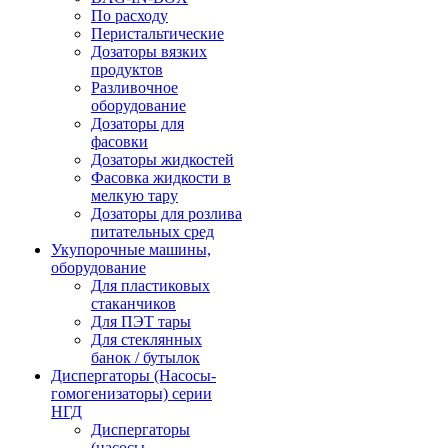
По расходу
Перистальтические
Дозаторы вязких
продуктов
Разливочное
оборудование
Дозаторы для
фасовки
Дозаторы жидкостей
Фасовка жидкости в
мелкую тару
Дозаторы для розлива
питательных сред
Укупорочные машины,
оборудование
Для пластиковых
стаканчиков
Для ПЭТ тары
Для стеклянных
банок / бутылок
Диспергаторы (Насосы-
гомогенизаторы) серии
НГД
Диспергаторы
(насосы-