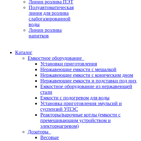
Линии розлива ПЭТ
Полуавтоматическая
линия для розлива
слабогазированной
воды
Линии розлива
напитков
Каталог
Емкостное оборудование
Установки приготовления
Нержавеющие емкости с мешалкой
Нержавеющие емкости с коническим дном
Нержавеющие емкости и подставки под них
Емкостное оборудование из нержавеющей
стали
Емкости с подогревом для воды
Установка приготовления эмульсий и
суспензий УПЭС
Реакторы/варочные котлы (емкости с
премешивающим устройством и
электорнагревом)
Дозаторы
Весовые