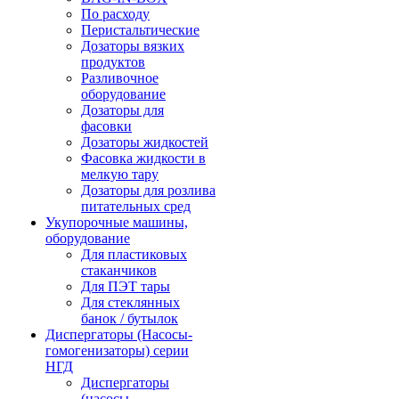
По расходу
Перистальтические
Дозаторы вязких
продуктов
Разливочное
оборудование
Дозаторы для
фасовки
Дозаторы жидкостей
Фасовка жидкости в
мелкую тару
Дозаторы для розлива
питательных сред
Укупорочные машины,
оборудование
Для пластиковых
стаканчиков
Для ПЭТ тары
Для стеклянных
банок / бутылок
Диспергаторы (Насосы-
гомогенизаторы) серии
НГД
Диспергаторы
(насосы-