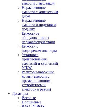
емкости с мешалкой
Нержавеющие
емкости с коническим
дном
Нержавеющие
емкости и подставки
под них
Емкостное
оборудование из
нержавеющей стали
Емкости с
подогревом для воды
Установка
приготовления
эмульсий и суспензий
УПЭС
Реакторы/варочные
котлы (емкости с
премешивающим
устройством и
электорнагревом)
Дозаторы
Весовые
Поршневые
BAG-IN-BOX