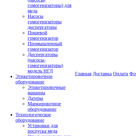
гомогенизаторы) для
меда
Насосы
гомогенизаторы
диспергаторы
Пищевой
гомогенизатор
Промышленный
гомогенизатор
Диспергаторы
(насосы-
гомогенизаторы)
модель НГД
Главная
Доставка
Оплата
Фо
Этикетировочное
оборудование
Этикетировочные
машины
Датеры
Маркировочное
оборудование
Технологическое
оборудование
Установки для
роспуска меда