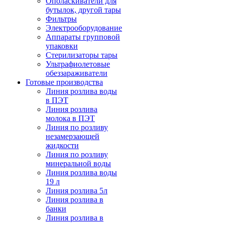
Ополаскиватели для
бутылок, другой тары
Фильтры
Электрооборудование
Аппараты групповой
упаковки
Стерилизаторы тары
Ультрафиолетовые
обеззараживатели
Готовые производства
Линия розлива воды
в ПЭТ
Линия розлива
молока в ПЭТ
Линия по розливу
незамерзающей
жидкости
Линия по розливу
минеральной воды
Линия розлива воды
19 л
Линия розлива 5л
Линия розлива в
банки
Линия розлива в