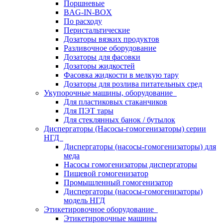
Поршневые
BAG-IN-BOX
По расходу
Перистальтические
Дозаторы вязких продуктов
Разливочное оборудование
Дозаторы для фасовки
Дозаторы жидкостей
Фасовка жидкости в мелкую тару
Дозаторы для розлива питательных сред
Укупорочные машины, оборудование
Для пластиковых стаканчиков
Для ПЭТ тары
Для стеклянных банок / бутылок
Диспергаторы (Насосы-гомогенизаторы) серии
НГД
Диспергаторы (насосы-гомогенизаторы) для
меда
Насосы гомогенизаторы диспергаторы
Пищевой гомогенизатор
Промышленный гомогенизатор
Диспергаторы (насосы-гомогенизаторы)
модель НГД
Этикетировочное оборудование
Этикетировочные машины