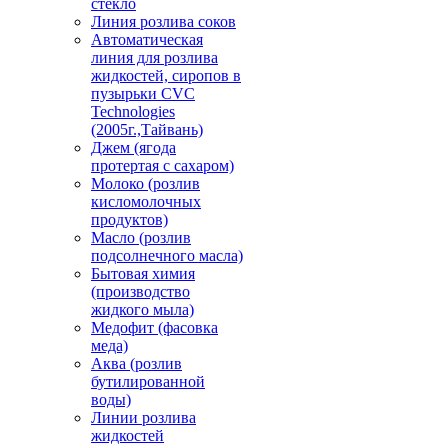
стекло
Линия розлива соков
Автоматическая
линия для розлива
жидкостей, сиропов в
пузырьки CVC
Technologies
(2005г.,Тайвань)
Джем (ягода
протертая с сахаром)
Молоко (розлив
кисломолочных
продуктов)
Масло (розлив
подсолнечного масла)
Бытовая химия
(производство
жидкого мыла)
Медофит (фасовка
меда)
Аква (розлив
бутилированной
воды)
Линии розлива
жидкостей