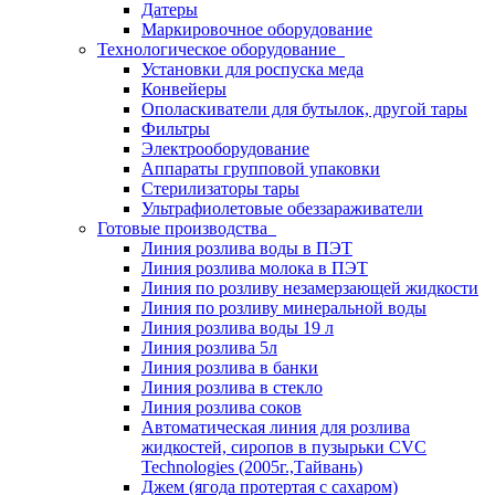
Датеры
Маркировочное оборудование
Технологическое оборудование
Установки для роспуска меда
Конвейеры
Ополаскиватели для бутылок, другой тары
Фильтры
Электрооборудование
Аппараты групповой упаковки
Стерилизаторы тары
Ультрафиолетовые обеззараживатели
Готовые производства
Линия розлива воды в ПЭТ
Линия розлива молока в ПЭТ
Линия по розливу незамерзающей жидкости
Линия по розливу минеральной воды
Линия розлива воды 19 л
Линия розлива 5л
Линия розлива в банки
Линия розлива в стекло
Линия розлива соков
Автоматическая линия для розлива
жидкостей, сиропов в пузырьки CVC
Technologies (2005г.,Тайвань)
Джем (ягода протертая с сахаром)