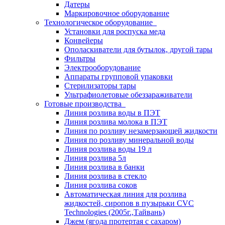
Датеры
Маркировочное оборудование
Технологическое оборудование
Установки для роспуска меда
Конвейеры
Ополаскиватели для бутылок, другой тары
Фильтры
Электрооборудование
Аппараты групповой упаковки
Стерилизаторы тары
Ультрафиолетовые обеззараживатели
Готовые производства
Линия розлива воды в ПЭТ
Линия розлива молока в ПЭТ
Линия по розливу незамерзающей жидкости
Линия по розливу минеральной воды
Линия розлива воды 19 л
Линия розлива 5л
Линия розлива в банки
Линия розлива в стекло
Линия розлива соков
Автоматическая линия для розлива
жидкостей, сиропов в пузырьки CVC
Technologies (2005г.,Тайвань)
Джем (ягода протертая с сахаром)