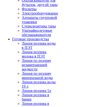
Ополаскиватели для
бутылок, другой тары
Фильтры
Электрооборудование
Аппараты групповой
упаковки
Стерилизаторы тары
Ультрафиолетовые
обеззараживатели
Готовые производства
Линия розлива воды
в ПЭТ
Линия розлива
молока в ПЭТ
Линия по розливу
незамерзающей
жидкости
Линия по розливу
минеральной воды
Линия розлива воды
19 л
Линия розлива 5л
Линия розлива в
банки
Линия розлива в