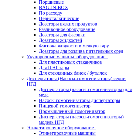
Поршневые
BAG-IN-BOX
По расходу
Перистальтические
Дозаторы вязких продуктов
Разливочное оборудование
Дозаторы для фасовки
Дозаторы жидкостей
Фасовка жидкости в мелкую тару
Дозаторы для розлива питательных сред
Укупорочные машины, оборудование
Для пластиковых стаканчиков
Для ПЭТ тары
Для стеклянных банок / бутылок
Диспергаторы (Насосы-гомогенизаторы) серии
НГД
Диспергаторы (насосы-гомогенизаторы) для
меда
Насосы гомогенизаторы диспергаторы
Пищевой гомогенизатор
Промышленный гомогенизатор
Диспергаторы (насосы-гомогенизаторы)
модель НГД
Этикетировочное оборудование
Этикетировочные машины