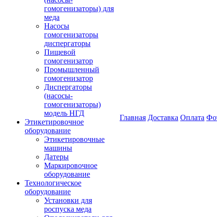
гомогенизаторы) для
меда
Насосы
гомогенизаторы
диспергаторы
Пищевой
гомогенизатор
Промышленный
гомогенизатор
Диспергаторы
(насосы-
гомогенизаторы)
модель НГД
Главная
Доставка
Оплата
Фо
Этикетировочное
оборудование
Этикетировочные
машины
Датеры
Маркировочное
оборудование
Технологическое
оборудование
Установки для
роспуска меда