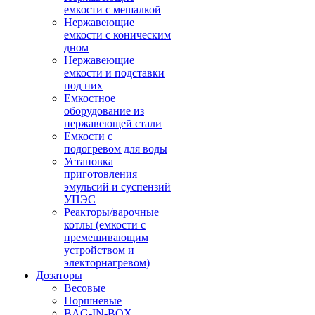
емкости с мешалкой
Нержавеющие
емкости с коническим
дном
Нержавеющие
емкости и подставки
под них
Емкостное
оборудование из
нержавеющей стали
Емкости с
подогревом для воды
Установка
приготовления
эмульсий и суспензий
УПЭС
Реакторы/варочные
котлы (емкости с
премешивающим
устройством и
электорнагревом)
Дозаторы
Весовые
Поршневые
BAG-IN-BOX