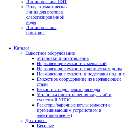
Линии розлива ПЭТ
Полуавтоматическая
линия для розлива
слабогазированной
воды
Линии розлива
напитков
Каталог
Емкостное оборудование
Установки приготовления
Нержавеющие емкости с мешалкой
Нержавеющие емкости с коническим дном
Нержавеющие емкости и подставки под них
Емкостное оборудование из нержавеющей
стали
Емкости с подогревом для воды
Установка приготовления эмульсий и
суспензий УПЭС
Реакторы/варочные котлы (емкости с
премешивающим устройством и
электорнагревом)
Дозаторы
Весовые