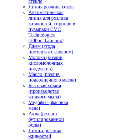
стекло
Линия розлива соков
Автоматическая
линия для розлива
жидкостей, сиропов в
пузырьки CVC
Technologies
(2005г.,Тайвань)
Джем (ягода
протертая с сахаром)
Молоко (розлив
кисломолочных
продуктов)
Масло (розлив
подсолнечного масла)
Бытовая химия
(производство
жидкого мыла)
Медофит (фасовка
меда)
Аква (розлив
бутилированной
воды)
Линии розлива
жидкостей