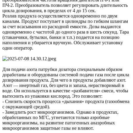
ПЧ-2. Преобразователь позволяет регулировать длительность
цикла дозирования, в пределах от 4 до 15 сек.
Розлив продукта осуществляется одновременно по двум
каналам. Продукт поступает в цилиндры по гибким шлангам
за счет всасывания из расходной емкости. Дозы выдаются
одновременно с частотой до одного раза в шесть секунд. Тара
(стаканчики, бутылки, банки и т.п.) подается на позицию
наполнения и убирается вручную. Обслуживает установку
один оператор.
Для подачи азота патрубки дозатора специальным образом
доработаны и оборудованы системой подачи газа после цикла
дозирования продукта. Для чего в продукты добавляют азот.
Азот — инертный газ, без цвета и запаха, нерастворимый в
воде. Он используется в качестве «разбавителя» смеси, чтобы
вытеснить из упаковки кислород. Это позволяет:
- Снизить скорость процесса «дыхания» продукта (газообмена
с окружающей средой).
- Замедлить рост микроорганизмов. Однако в продуктах,
обработанных по МГС, угнетаются только аэробные
микроорганизмы, на развитие патогенных анаэробных
микроорганизмов защитные газы не влияют.