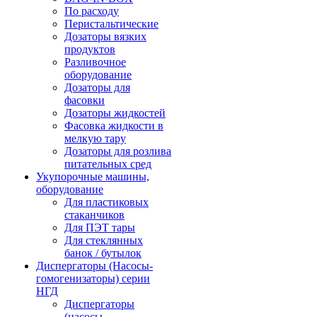
По расходу
Перистальтические
Дозаторы вязких
продуктов
Разливочное
оборудование
Дозаторы для
фасовки
Дозаторы жидкостей
Фасовка жидкости в
мелкую тару
Дозаторы для розлива
питательных сред
Укупорочные машины,
оборудование
Для пластиковых
стаканчиков
Для ПЭТ тары
Для стеклянных
банок / бутылок
Диспергаторы (Насосы-
гомогенизаторы) серии
НГД
Диспергаторы
(насосы-