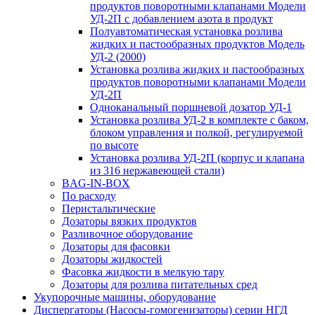
продуктов поворотными клапанами Модели
УД-2П с добавлением азота в продукт
Полуавтоматическая установка розлива
жидких и пастообразных продуктов Модель
УД-2 (2000)
Установка розлива жидких и пастообразных
продуктов поворотными клапанами Модели
УД-2П
Одноканальный поршневой дозатор УД-1
Установка розлива УД-2 в комплекте с баком,
блоком управления и полкой, регулируемой
по высоте
Установка розлива УД-2П (корпус и клапана
из 316 нержавеющей стали)
BAG-IN-BOX
По расходу
Перистальтические
Дозаторы вязких продуктов
Разливочное оборудование
Дозаторы для фасовки
Дозаторы жидкостей
Фасовка жидкости в мелкую тару
Дозаторы для розлива питательных сред
Укупорочные машины, оборудование
Диспергаторы (Насосы-гомогенизаторы) серии НГД